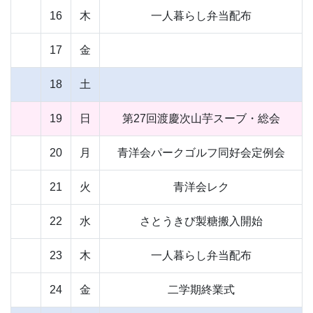
16
木
一人暮らし弁当配布
17
金
18
土
19
日
第27回渡慶次山芋スーブ・総会
20
月
青洋会パークゴルフ同好会定例会
21
火
青洋会レク
22
水
さとうきび製糖搬入開始
23
木
一人暮らし弁当配布
24
金
二学期終業式