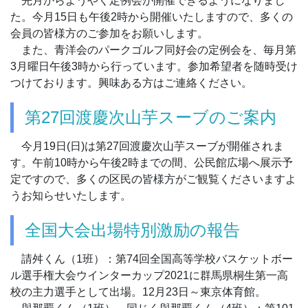
先月からようやく定例会が開催できるようになりまし
た。今月15日も午後2時から開催いたしますので、多くの
会員の皆様方のご参加をお願いします。
また、青洋会のパークゴルフ同好会の定例会を、毎月第
3月曜日午後3時から行っています。参加希望者を随時受け
つけております。興味ある方はご連絡ください。
第27回渡慶次山芋スーブのご案内
今月19日(日)は第27回渡慶次山芋スーブが開催されま
す。午前10時から午後2時までの間、公民館広場へ展示予
定ですので、多くの区民の皆様方がご観覧くださいますよ
うお知らせいたします。
全国大会出場特別激励の報告
請舛くん（1班）：第74回全国高等学校バスケットボー
ル選手権大会ウインターカップ2021に群馬県桐生第一高
校の主力選手として出場。12月23日～東京体育館。