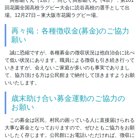
與那覇くん（1班）、同じく與那覇くん（4班）：第101
回花園全国高校ラグビー大会に読谷高校の選手として出
場。12月27日～東大阪市花園ラグビー場。
再々掲：各種徴収金(募金)のご協力
願い
誠に恐縮ですが、各種募金の徴収状況は他自治会に比べ
て低い状況にあります。職員による徴収も引き続き行って
いきますが、会えないご家庭が多いのも事実でありまし
て、協力頂ける方は公民館まで納付して頂きますようお願
いいたします。
歳末助け合い募金運動のご協力の
お願い
この募金は区民、村民の困っている人に直接届けられる
大事な募金となっておりますので、ぜひともご協力をお願
いしたく存じます。公民館にお電話いただければ、徴収に