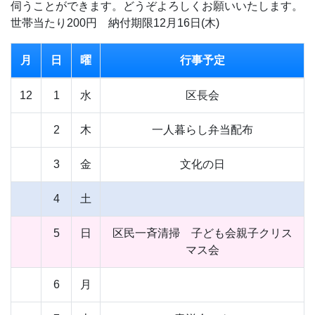
伺うことができます。どうぞよろしくお願いいたします。
世帯当たり200円 納付期限12月16日(木)
月
日
曜
行事予定
12
1
水
区長会
2
木
一人暮らし弁当配布
3
金
文化の日
4
土
5
日
区民一斉清掃 子ども会親子クリス
マス会
6
月