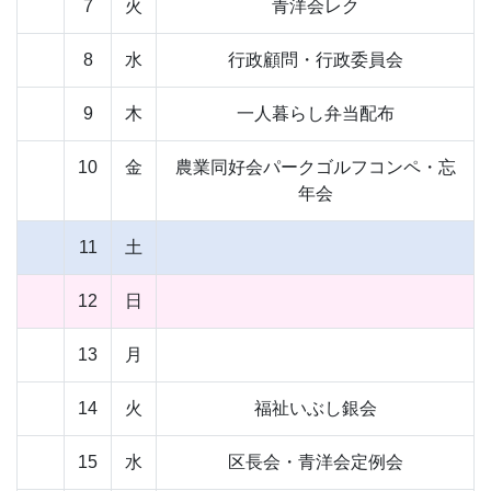
7
火
青洋会レク
8
水
行政顧問・行政委員会
9
木
一人暮らし弁当配布
10
金
農業同好会パークゴルフコンペ・忘
年会
11
土
12
日
13
月
14
火
福祉いぶし銀会
15
水
区長会・青洋会定例会