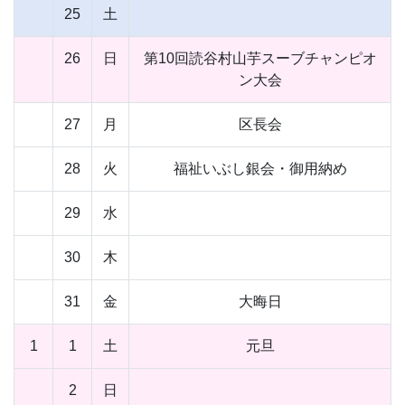
25
土
26
日
第10回読谷村山芋スーブチャンピオ
ン大会
27
月
区長会
28
火
福祉いぶし銀会・御用納め
29
水
30
木
31
金
大晦日
1
1
土
元旦
2
日