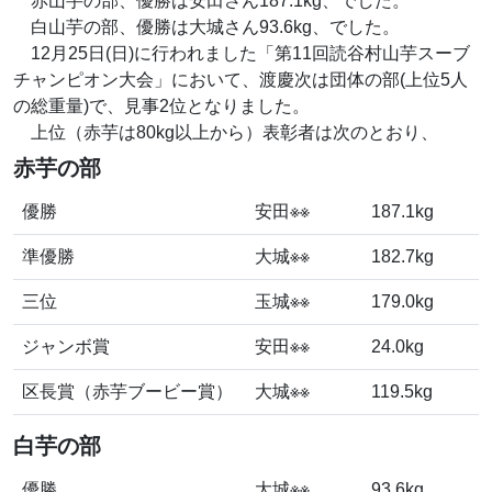
赤山芋の部、優勝は安田さん187.1kg、でした。
白山芋の部、優勝は大城さん93.6kg、でした。
12月25日(日)に行われました「第11回読谷村山芋スーブ
チャンピオン大会」において、渡慶次は団体の部(上位5人
の総重量)で、見事2位となりました。
上位（赤芋は80kg以上から）表彰者は次のとおり、
赤芋の部
優勝
安田※※
187.1kg
準優勝
大城※※
182.7kg
三位
玉城※※
179.0kg
ジャンボ賞
安田※※
24.0kg
区長賞（赤芋ブービー賞）
大城※※
119.5kg
白芋の部
優勝
大城※※
93.6kg