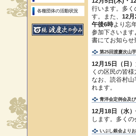
12月5日(木)・1
行います。多く
各種団体の活動状況
す。また、
12
午後6時
より忘
参加下さいます
書にてお知らせ
第25回渡慶次山
12月15日（日）
くの区民の皆様
なお、読谷村山
れます。
青洋会定例会及び
12月18日（水
します。多くの
いぶし銀会よりお