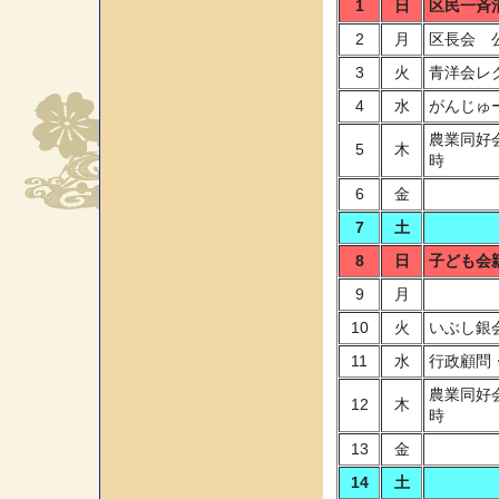
1
日
区民一斉
2
月
区長会 
3
火
青洋会レ
4
水
がんじゅ
農業同好
5
木
時
6
金
7
土
8
日
子ども会
9
月
10
火
いぶし銀
11
水
行政顧問
農業同好
12
木
時
13
金
14
土