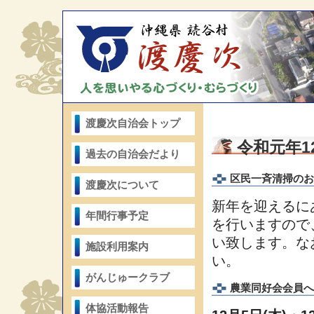
渡慶次自治会トップ
令和元年1
過去の自治会だより
区民一斉清掃のお
渡慶次について
新年を迎えるに
年間行事予定
を行いますので
い致します。な
施設利用案内
い。
がんじゅークラブ
農業同好会会員へ
体協活動報告