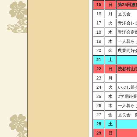
15
日
第25回
16
月
区長会
17
火
青洋会レ
18
水
青洋会定
19
木
一人暮ら
20
金
農業同好
21
土
22
日
読谷村山
23
月
24
火
いぶし銀
25
水
2学期終
26
木
一人暮ら
27
金
区長会 
28
土
29
日