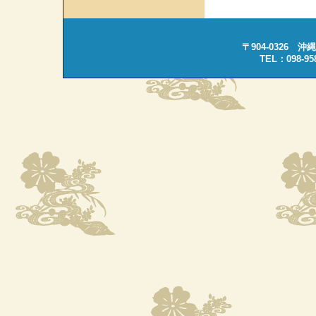
〒904-0326 
TEL：098-95