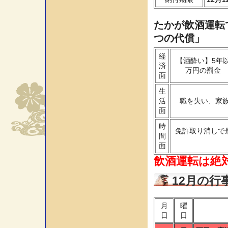
たかが飲酒運転
つの代償」
経
【酒酔い】5年
済
万円の罰金 
面
生
活
職を失い、家
面
時
免許取り消しで
間
面
飲酒運転は絶対
12月の行
月
曜
日
日