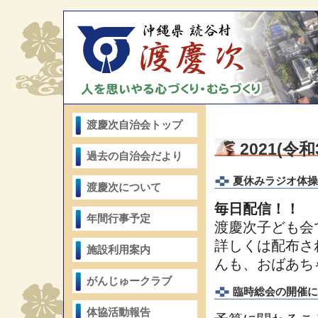
渡慶次自治会トップ
2021(
過去の自治会だより
夏休みラジオ体操
渡慶次について
毎日配信！！
年間行事予定
渡慶次子ども会で
詳しくは配布さ
施設利用案内
んも、おばあち
がんじゅークラブ
臨時総会の開催に
体協活動報告