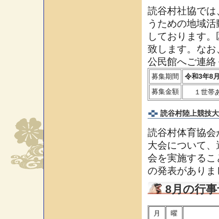
読谷村社協では
うための地域活
しております。
致します。なお
公民館へご連絡
募集期間
令和3年8月
募集金額
１世帯
読谷村陸上競技大
読谷村体育協会
大会について、
会を実施するこ
の発表がありま
8月の行事
月
曜