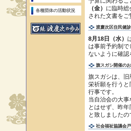
予算に関わるこ
（金）
に臨時総
各種団体の活動状況
された文書をご
渡慶次区住民健診
8月18日（水）
は事前予約制で
ないように確認
旗スガシ開催のお
旗スガシは、旧
栄祈願を行うと
行事です。
当自治会の大事
とはせず、昨年
と致しましたの
社会福祉協議会戸