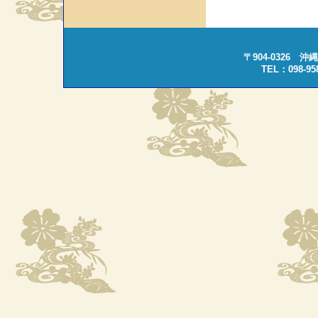
〒904-0326 
TEL：098-95