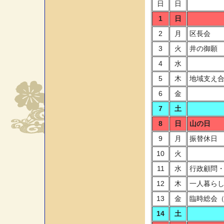
日
日
1
日
2
月
区長会
3
火
井の御願
4
水
5
木
地域支え
6
金
7
土
8
日
山の日
9
月
振替休日
10
火
11
水
行政顧問
12
木
一人暮ら
13
金
臨時総会
14
土