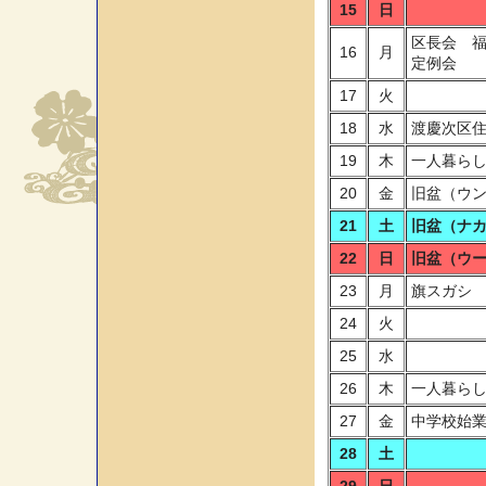
15
日
区長会 福
16
月
定例会
17
火
18
水
渡慶次区
19
木
一人暮ら
20
金
旧盆（ウ
21
土
旧盆（ナ
22
日
旧盆（ウ
23
月
旗スガシ
24
火
25
水
26
木
一人暮ら
27
金
中学校始
28
土